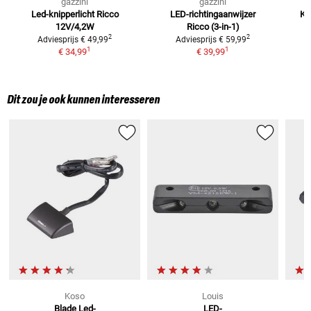
gazzini
gazzini
Led-knipperlicht Ricco
LED-richtingaanwijzer
Ke
12V/4,2W
Ricco (3-in-1)
d
2
2
Adviesprijs
€ 49,99
Adviesprijs
€ 59,99
1
1
€ 34,99
€ 39,99
Dit zou je ook kunnen interesseren
Koso
Louis
Blade Led-
LED-