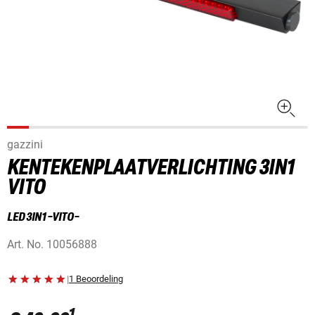
gazzini
KENTEKENPLAATVERLICHTING 3IN1
VITO
LED 3IN1 -VITO-
Art. No.
10056888
|
1 Beoordeling
1