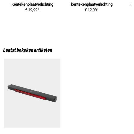
Kentekenplaatverlichting
kentekenplaatverlichting
ke
1
1
€ 19,99
€ 12,99
Laatst bekeken artikelen