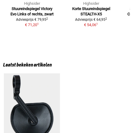
Highsider
Highsider
Stuureindspiegel Victory
Korte Stuureindspiegel
S
Evo
Links of rechts, zwart
STEALTH-X5
Ca
2
2
Adviesprijs
€ 79,95
Adviesprijs
€ 64,95
1
1
€ 71,20
€ 54,06
Laatst bekeken artikelen