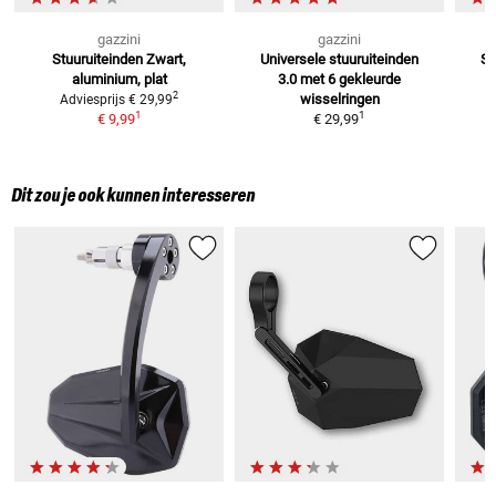
gazzini
gazzini
Stuuruiteinden
Zwart,
Universele stuuruiteinden
St
aluminium, plat
3.0
met 6 gekleurde
2
wisselringen
Adviesprijs
€ 29,99
1
1
€ 9,99
€ 29,99
Dit zou je ook kunnen interesseren